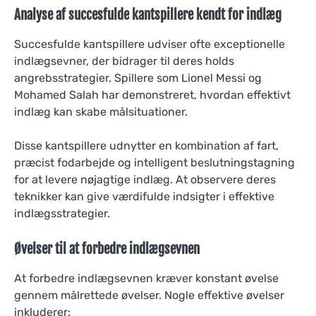
Analyse af succesfulde kantspillere kendt for indlæg
Succesfulde kantspillere udviser ofte exceptionelle
indlægsevner, der bidrager til deres holds
angrebsstrategier. Spillere som Lionel Messi og
Mohamed Salah har demonstreret, hvordan effektivt
indlæg kan skabe målsituationer.
Disse kantspillere udnytter en kombination af fart,
præcist fodarbejde og intelligent beslutningstagning
for at levere nøjagtige indlæg. At observere deres
teknikker kan give værdifulde indsigter i effektive
indlægsstrategier.
Øvelser til at forbedre indlægsevnen
At forbedre indlægsevnen kræver konstant øvelse
gennem målrettede øvelser. Nogle effektive øvelser
inkluderer: