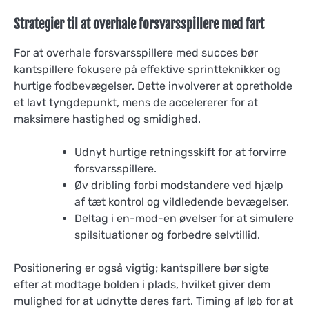
Strategier til at overhale forsvarsspillere med fart
For at overhale forsvarsspillere med succes bør
kantspillere fokusere på effektive sprintteknikker og
hurtige fodbevægelser. Dette involverer at opretholde
et lavt tyngdepunkt, mens de accelererer for at
maksimere hastighed og smidighed.
Udnyt hurtige retningsskift for at forvirre
forsvarsspillere.
Øv dribling forbi modstandere ved hjælp
af tæt kontrol og vildledende bevægelser.
Deltag i en-mod-en øvelser for at simulere
spilsituationer og forbedre selvtillid.
Positionering er også vigtig; kantspillere bør sigte
efter at modtage bolden i plads, hvilket giver dem
mulighed for at udnytte deres fart. Timing af løb for at