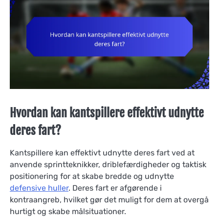
Hvordan kan kantspillere effektivt udnytte
deres fart?
Kantspillere kan effektivt udnytte deres fart ved at
anvende sprintteknikker, driblefærdigheder og taktisk
positionering for at skabe bredde og udnytte
defensive huller
. Deres fart er afgørende i
kontraangreb, hvilket gør det muligt for dem at overgå
hurtigt og skabe målsituationer.