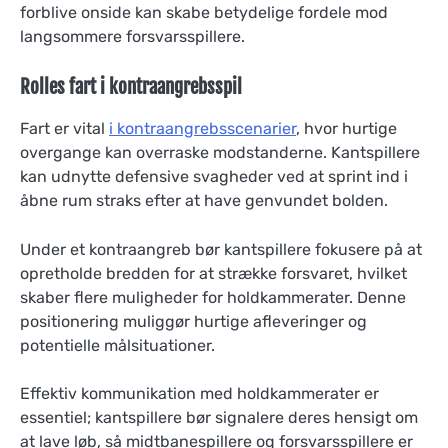
forblive onside kan skabe betydelige fordele mod
langsommere forsvarsspillere.
Rolles fart i kontraangrebsspil
Fart er vital
i kontraangrebsscenarier
, hvor hurtige
overgange kan overraske modstanderne. Kantspillere
kan udnytte defensive svagheder ved at sprint ind i
åbne rum straks efter at have genvundet bolden.
Under et kontraangreb bør kantspillere fokusere på at
opretholde bredden for at strække forsvaret, hvilket
skaber flere muligheder for holdkammerater. Denne
positionering muliggør hurtige afleveringer og
potentielle målsituationer.
Effektiv kommunikation med holdkammerater er
essentiel; kantspillere bør signalere deres hensigt om
at lave løb, så midtbanespillere og forsvarsspillere er