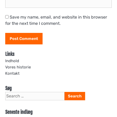
Save my name, email, and website in this browser
for the next time I comment.
Links
Indhold
Vores historie
Kontakt
Søg
Search
for:
Seneste indlæg