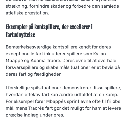
strækning, forhindre skader og forbedre den samlede
atletiske præstation.
Eksempler på kantspillere, der excellerer i
fartudnyttelse
Bemærkelsesværdige kantspillere kendt for deres
exceptionelle fart inkluderer spillere som Kylian
Mbappé og Adama Traoré. Deres evne til at overhale
forsvarsspillere og skabe målsituationer er et bevis på
deres fart og færdigheder.
I forskellige spilsituationer demonstrerer disse spillere,
hvordan effektiv fart kan ændre udfaldet af en kamp.
For eksempel fører Mbappés sprint evne ofte til friløbs
mål, mens Traorés fart gør det muligt for ham at levere
præcise indlæg under pres.