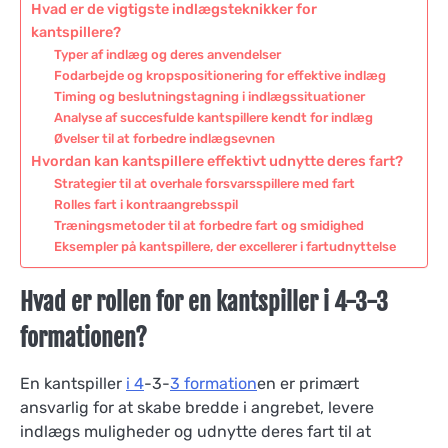
Hvad er de vigtigste indlægsteknikker for
kantspillere?
Typer af indlæg og deres anvendelser
Fodarbejde og kropspositionering for effektive indlæg
Timing og beslutningstagning i indlægssituationer
Analyse af succesfulde kantspillere kendt for indlæg
Øvelser til at forbedre indlægsevnen
Hvordan kan kantspillere effektivt udnytte deres fart?
Strategier til at overhale forsvarsspillere med fart
Rolles fart i kontraangrebsspil
Træningsmetoder til at forbedre fart og smidighed
Eksempler på kantspillere, der excellerer i fartudnyttelse
Hvad er rollen for en kantspiller i 4-3-3
formationen?
En kantspiller
i 4
-3-
3 formation
en er primært
ansvarlig for at skabe bredde i angrebet, levere
indlægs muligheder og udnytte deres fart til at