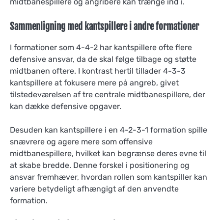
midtbanespillere og angribere kan trænge ind i.
Sammenligning med kantspillere i andre formationer
I formationer som 4-4-2 har kantspillere ofte flere
defensive ansvar, da de skal følge tilbage og støtte
midtbanen oftere. I kontrast hertil tillader 4-3-3
kantspillere at fokusere mere på angreb, givet
tilstedeværelsen af tre centrale midtbanespillere, der
kan dække defensive opgaver.
Desuden kan kantspillere i en 4-2-3-1 formation spille
snævrere og agere mere som offensive
midtbanespillere, hvilket kan begrænse deres evne til
at skabe bredde. Denne forskel i positionering og
ansvar fremhæver, hvordan rollen som kantspiller kan
variere betydeligt afhængigt af den anvendte
formation.