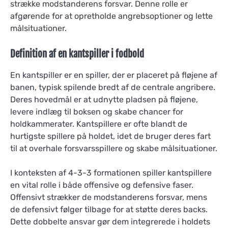
strække modstanderens forsvar. Denne rolle er
afgørende for at opretholde angrebsoptioner og lette
målsituationer.
Definition af en kantspiller i fodbold
En kantspiller er en spiller, der er placeret på fløjene af
banen, typisk spilende bredt af de centrale angribere.
Deres hovedmål er at udnytte pladsen på fløjene,
levere indlæg til boksen og skabe chancer for
holdkammerater. Kantspillere er ofte blandt de
hurtigste spillere på holdet, idet de bruger deres fart
til at overhale forsvarsspillere og skabe målsituationer.
I konteksten af 4-3-3 formationen spiller kantspillere
en vital rolle i både offensive og defensive faser.
Offensivt strækker de modstanderens forsvar, mens
de defensivt følger tilbage for at støtte deres backs.
Dette dobbelte ansvar gør dem integrerede i holdets