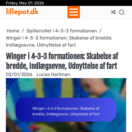
Skip
Friday, May 01, 2026
Ab
Con
Coo
Pri
Sit
Te
lillepot.dk
to
Us
Us
Pol
Pol
an
content
Con
Home
Spillerroller i 4-3-3 formationen
Winger i 4-3-3 formationen: Skabelse af bredde,
Indlægsevne, Udnyttelse af fart
Winger i 4-3-3 formationen: Skabelse af
bredde, Indlægsevne, Udnyttelse af fart
02/01/2026
Lucas Hartman