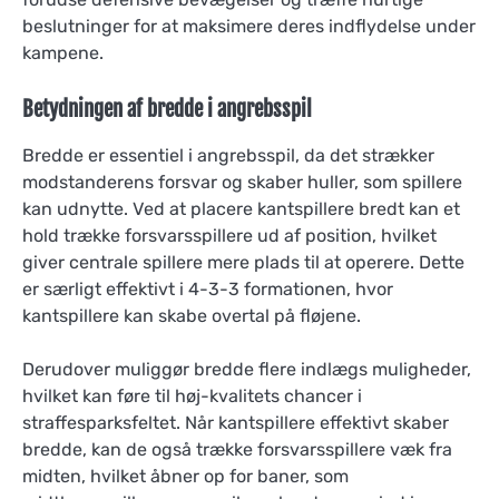
beslutninger for at maksimere deres indflydelse under
kampene.
Betydningen af bredde i angrebsspil
Bredde er essentiel i angrebsspil, da det strækker
modstanderens forsvar og skaber huller, som spillere
kan udnytte. Ved at placere kantspillere bredt kan et
hold trække forsvarsspillere ud af position, hvilket
giver centrale spillere mere plads til at operere. Dette
er særligt effektivt i 4-3-3 formationen, hvor
kantspillere kan skabe overtal på fløjene.
Derudover muliggør bredde flere indlægs muligheder,
hvilket kan føre til høj-kvalitets chancer i
straffesparksfeltet. Når kantspillere effektivt skaber
bredde, kan de også trække forsvarsspillere væk fra
midten, hvilket åbner op for baner, som