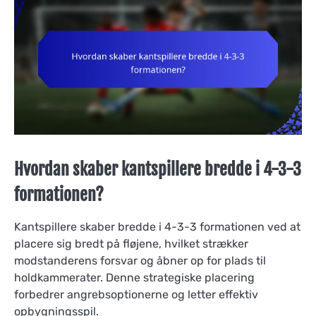
Hvordan skaber kantspillere bredde i 4-3-3
formationen?
Kantspillere skaber bredde i 4-3-3 formationen ved at
placere sig bredt på fløjene, hvilket strækker
modstanderens forsvar og åbner op for plads til
holdkammerater. Denne strategiske placering
forbedrer angrebsoptionerne og letter effektiv
opbygningsspil.