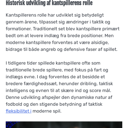
Historisk udvikling af kantspillerens rolle
Kantspillerens rolle har udviklet sig betydeligt
gennem årene, tilpasset sig ændringer i taktik og
formationer. Traditionelt set blev kantspillere primært
bedt om at levere indlæg fra brede positioner. Men
moderne kantspillere forventes at være alsidige,
bidrage til både angreb og defensive faser af spillet.
I tidligere tider spillede kantspillere ofte som
traditionelle brede spillere, med fokus på fart og
indlægs evne. I dag forventes de at besidde et
bredere færdighedssæt, herunder dribling, taktisk
intelligens og evnen til at skære ind og score mål.
Denne udvikling afspejler den dynamiske natur af
fodbold og den stigende betydning af taktisk
fleksibilitet i
moderne spil.