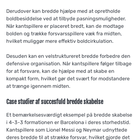
Derudover kan bredde hjælpe med at opretholde
boldbesiddelse ved at tilbyde pasningsmuligheder.
Når kantspillere er placeret bredt, kan de modtage
bolden og trække forsvarsspillere væk fra midten,
hvilket muliggør mere effektiv boldcirkulation.
Desuden kan en velstruktureret bredde forbedre den
defensive organisation. Når kantspillere følger tilbage
for at forsvare, kan de hjælpe med at skabe en
kompakt form, hvilket gør det svært for modstandere
at trænge igennem midten.
Case studier af succesfuld bredde skabelse
Et bemærkelsesværdigt eksempel på bredde skabelse
i 4-3-3 formationen er Barcelona i deres storhedstid.
Kantspillere som Lionel Messi og Neymar udnyttede
deres bredde til at strække forsvar, hvilket gjorde det