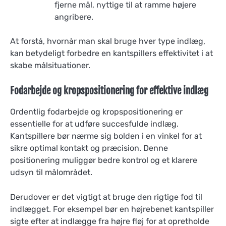
fjerne mål, nyttige til at ramme højere
angribere.
At forstå, hvornår man skal bruge hver type indlæg,
kan betydeligt forbedre en kantspillers effektivitet i at
skabe målsituationer.
Fodarbejde og kropspositionering for effektive indlæg
Ordentlig fodarbejde og kropspositionering er
essentielle for at udføre succesfulde indlæg.
Kantspillere bør nærme sig bolden i en vinkel for at
sikre optimal kontakt og præcision. Denne
positionering muliggør bedre kontrol og et klarere
udsyn til målområdet.
Derudover er det vigtigt at bruge den rigtige fod til
indlægget. For eksempel bør en højrebenet kantspiller
sigte efter at indlægge fra højre fløj for at opretholde