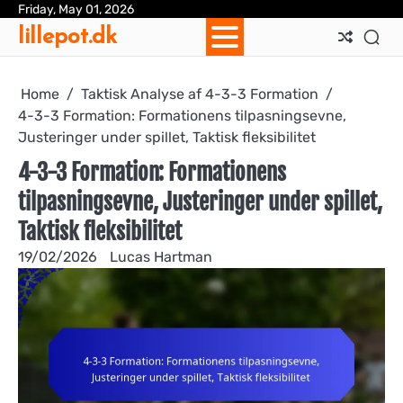
Skip
Friday, May 01, 2026
Ab
Con
Coo
Pri
Sit
Te
lillepot.dk
to
Us
Us
Pol
Pol
an
content
Con
Home
Taktisk Analyse af 4-3-3 Formation
4-3-3 Formation: Formationens tilpasningsevne,
Justeringer under spillet, Taktisk fleksibilitet
4-3-3 Formation: Formationens
tilpasningsevne, Justeringer under spillet,
Taktisk fleksibilitet
19/02/2026
Lucas Hartman