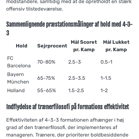
modstandere, samtidig med at de opretholdt en stærk
offensiv tilstedeværelse.
Sammenlignende præstationsmålinger af hold med 4-3-
3
Mål Scoret
Mål Lukket
Hold
Sejrprocent
pr. Kamp
pr. Kamp
FC
70-80%
2.5-3
0.5-1
Barcelona
Bayern
65-75%
2.5-3.5
1-1.5
München
Holland
55-65%
1.5-2.5
1-2
Indflydelse af trænerfilosofi på formations effektivitet
Effektiviteten af 4-3-3 formationen afhænger i høj
grad af den trænerfilosofi, der implementeres af
manageren. Trænere, der prioriterer boldbesiddende