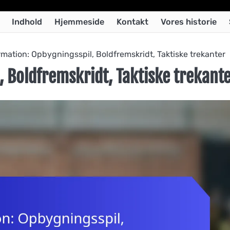
Indhold
Hjemmeside
Kontakt
Vores historie
mation: Opbygningsspil, Boldfremskridt, Taktiske trekanter
 Boldfremskridt, Taktiske trekant