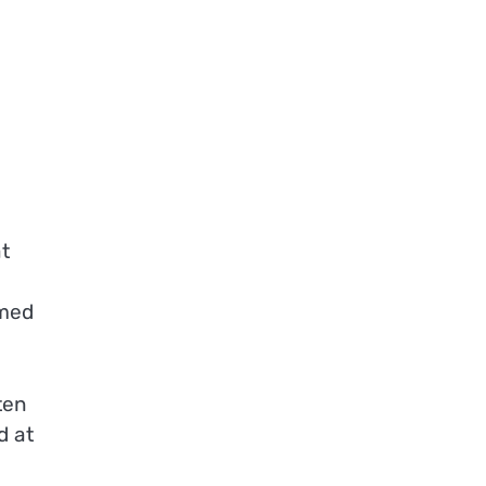
t
 med
ten
d at