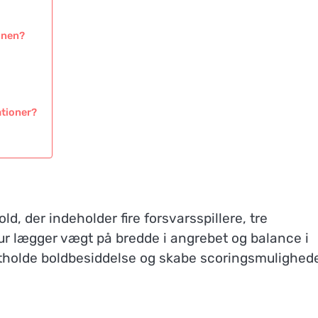
ionen?
tioner?
old, der indeholder fire forsvarsspillere, tre
ur lægger vægt på bredde i angrebet og balance i
pretholde boldbesiddelse og skabe scoringsmulighede