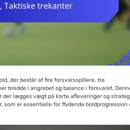
ld, der består af fire forsvarsspillere, tre
mer bredde i angrebet og balance i forsvaret. Denn
r der lægges vægt på korte afleveringer og strateg
r, som er essentielle for flydende boldprogression