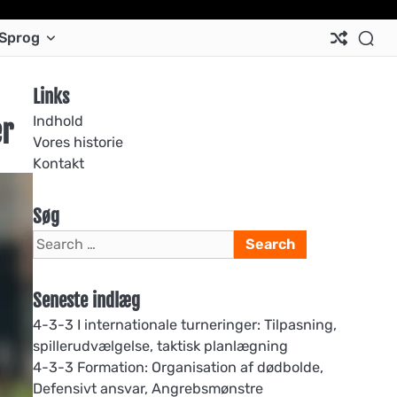
Ab
Co
Co
Pri
Si
Te
Sprog
Us
Us
Pol
Pol
an
Con
Links
Indhold
er
Vores historie
Kontakt
Søg
Search
for:
Seneste indlæg
4-3-3 I internationale turneringer: Tilpasning,
spillerudvælgelse, taktisk planlægning
4-3-3 Formation: Organisation af dødbolde,
Defensivt ansvar, Angrebsmønstre