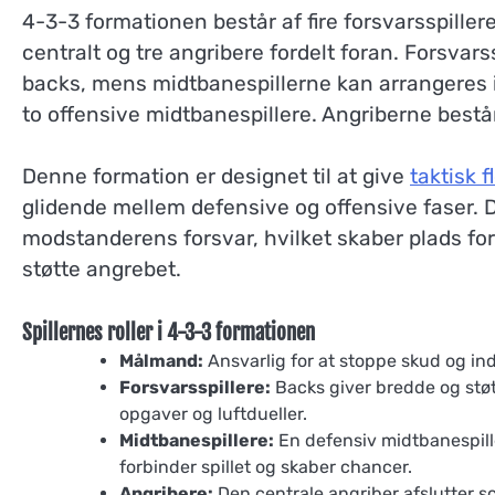
4-3-3 formationen består af fire forsvarsspillere,
centralt og tre angribere fordelt foran. Forsvars
backs, mens midtbanespillerne kan arrangeres i 
to offensive midtbanespillere. Angriberne består
Denne formation er designet til at give
taktisk f
glidende mellem defensive og offensive faser. 
modstanderens forsvar, hvilket skaber plads for 
støtte angrebet.
Spillernes roller i 4-3-3 formationen
Målmand:
Ansvarlig for at stoppe skud og ind
Forsvarsspillere:
Backs giver bredde og støt
opgaver og luftdueller.
Midtbanespillere:
En defensiv midtbanespille
forbinder spillet og skaber chancer.
Angribere:
Den centrale angriber afslutter s